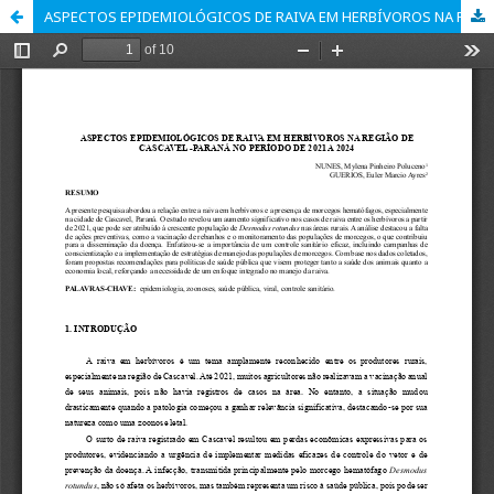
ASPECTOS EPIDEMIOLÓGICOS DE RAIVA EM HERBÍVOROS NA REGIÃO DE CASCAVEL -PARANÁ NO PERÍODO DE 2021 A 2024