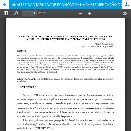
ANÁLISE DA VIABILIDADE ECONÔMICA NA IMPLEMENTAÇÃO DO BEM-ESTAR ANIMAL EM CLÍNICA VETERINÁRIA ESPECIALIZADA EM FELINOS