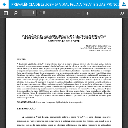
PREVALÊNCIA DE LEUCEMIA VIRAL FELINA (FELV) E SUAS PRINCIPAIS ALTERAÇÕES HEMATOLÓGICAS EM UMA CLÍNICA VETERINÁRIA NO MUNICÍPIO DE TOLEDO/PR