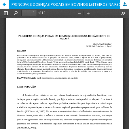
PRINCIPAIS DOENÇAS PODAIS EM BOVINOS LEITEIROS NA REGIÃO OESTE DO PARANÁ