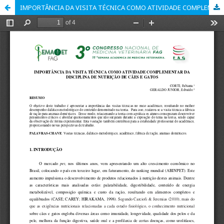
IMPORTÂNCIA DA VISITA TÉCNICA COMO ATIVIDADE COMPLEMENTAR DA DISCIPLINA DE NUTRIÇÃO DE CÃES E GATOS