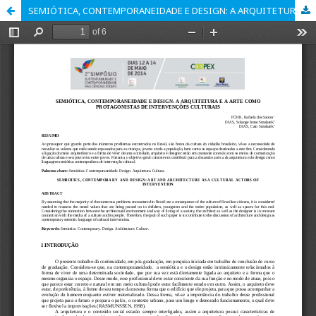
SEMIÓTICA, CONTEMPORANEIDADE E DESIGN: A ARQUITETURA E A ARTE COMO PROTAGONISTAS DE INTERVENÇÕES CULTURAIS