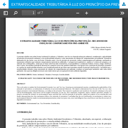
EXTRAFISCALIDADE TRIBUTÁRIA À LUZ DO PRINCÍPIO DA PREVENÇÃO: MECANISMO DE INDUÇÃO DE COMPORTAMENTOS PRÓ-AMBIENTE