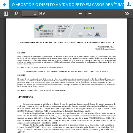
O ABORTO E O DIREITO À VIDA DO FETO EM CASOS DE VÍTIMAS DE ESTUPRO E ANENCEFALIA