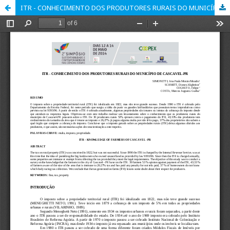
ITR - CONHECIMENTO DOS PRODUTORES RURAIS DO MUNICÍPIO DE CASCAVEL-PR