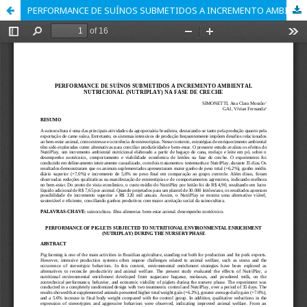
PERFORMANCE DE SUÍNOS SUBMETIDOS A INCREMENTO AMBIENTAL NUTRICIONAL (NUTRIPLAY) NA FASE DE CRECHE