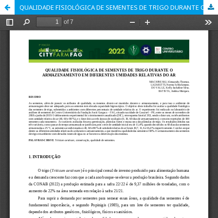
QUALIDADE FISIOLÓGICA DE SEMENTES DE TRIGO DURANTE O ARMAZENAMENTO EM DIFERENTES UMIDADES RELATIVAS DO AR