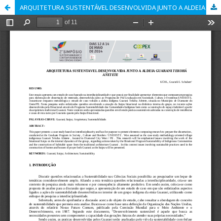
ARQUITETURA SUSTENTÁVEL DESENVOLVIDA JUNTO A ALDEIA GUARANI TEKOHÁ AÑETETE