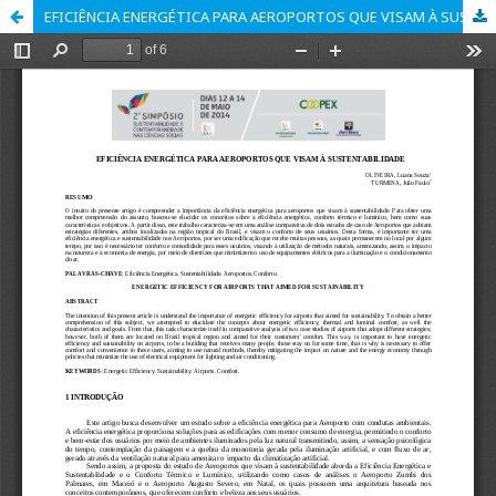
EFICIÊNCIA ENERGÉTICA PARA AEROPORTOS QUE VISAM À SUSTENTABILIDADE