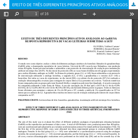
EFEITO DE TRÊS DIFERENTES PRINCÍPIOS ATIVOS ANÁLOGOS AO GnRH NA RESPOSTA REPRODUTIVA DE VACAS LEITEIRAS SUBMETIDAS A IATF