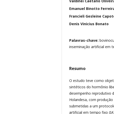
Valdinei Caetano Oliveir
Emanuel Binotto Ferreir
Francieli Gesleine Capo
Denis Vinicius Bonato
Palavras-chave:
bovinocu
inseminação artificial em t
Resumo
O estudo teve como objetiv
sintéticos do hormônio li
desempenho reprodutivo de 
Holandesa, com produção a
submetidas a um protocolo
artificial em tempo fixo (I