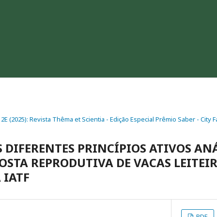
. 2E (2025): Revista Thêma et Scientia - Edição Especial Prêmio Saber - City
ÊS DIFERENTES PRINCÍPIOS ATIVOS A
OSTA REPRODUTIVA DE VACAS LEITEI
 IATF
PDF