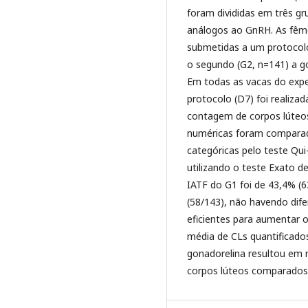
foram divididas em três gr
análogos ao GnRH. As fême
submetidas a um protocolo 
o segundo (G2, n=141) a go
Em todas as vacas do exper
protocolo (D7) foi realizad
contagem de corpos lúteos 
numéricas foram comparada
categóricas pelo teste Qu
utilizando o teste Exato d
IATF do G1 foi de 43,4% (
(58/143), não havendo dif
eficientes para aumentar 
média de CLs quantificado
gonadorelina resultou em 
corpos lúteos comparados