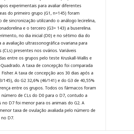
upos experimentais para avaliar diferentes
as do primeiro grupo (G1, n=145) foram
de sincronização utilizando o análogo lecirelina,
nadorelina e o terceiro (G3= 143) a buserelina.
imento, no dia inicial (D0) e no sétimo dia do
a a avaliação ultrassonográfica ovariana para
(CLs) presentes nos ovários. Variáveis
s entre os grupos pelo teste Kruskall-Wallis e
i-Quadrado. A taxa de concepção foi comparada
e Fisher. A taxa de concepção aos 30 dias após a
63/145), do G2 32,6% (46/141) e do G3 de 40,55%
erença entre os grupos. Todos os fármacos foram
o número de CLs do D0 para o D7, contudo a
s no D7 foi menor para os animais do G2. A
menor taxa de ovulação avaliada pelo número de
 no D7.