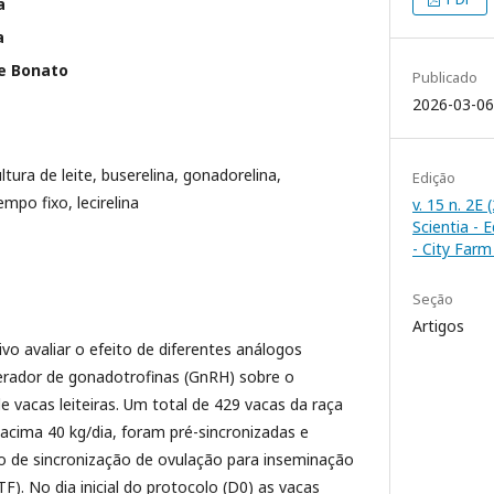
a
a
te Bonato
Publicado
2026-03-06
ltura de leite, buserelina, gonadorelina,
Edição
empo fixo, lecirelina
v. 15 n. 2E
Scientia - 
- City Far
Seção
Artigos
o avaliar o efeito de diferentes análogos
berador de gonadotrofinas (GnRH) sobre o
vacas leiteiras. Um total de 429 vacas da raça
cima 40 kg/dia, foram pré-sincronizadas e
 de sincronização de ovulação para inseminação
ATF). No dia inicial do protocolo (D0) as vacas