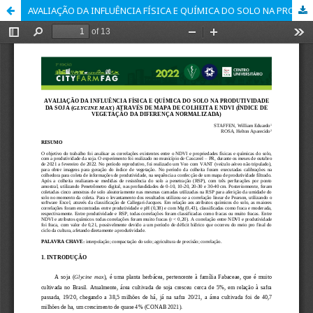
AVALIAÇÃO DA INFLUÊNCIA FÍSICA E QUÍMICA DO SOLO NA PRODUTIVIDADE DA SOJA (GLYCINE MAX) ATRAVÉS DE MAPA DE COLHEITA E NDVI (ÍNDICE DE VEGETAÇÃO DA DIFERENÇA NORMALIZADA)