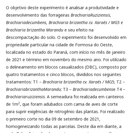
O objetivo deste experimento é analisar a produtividade e
desenvolvimento das forrageiras
BrachiariaRuziziensis,
Brachiariadecumbens, Brachiaria brizantha cv. Xaraés / MG5 e
Brachiaria brizantha Marandu
e seu efeito na
descompactação do solo. O experimento foi desenvolvido em
propriedade particular na cidade de Formosa do Oeste,
localizada no estado do Paraná, com início no mês de janeiro
de 2021 e término em novembro do mesmo ano. Foi utilizado
o delineamento em blocos casualizados (DBC), composto por
quatro tratamentos e cinco blocos, divididos nos seguintes
tratamentos: T1 –
Brachiaria brizantha cv. Xaraés /
MG5; T2 –
BrachiariabrizanthaMarandu
; T3 –
Brachiariadecumbens
e T4 –
Brachiariaruziziensis
. A semeadura foi realizada em canteiros
2
de 1m
, que foram adubados com cama de aves de corte
para suprir exigências de nitrogênio das plantas. Foi realizado
o primeiro corte no dia 09 de setembro de 2021,
homogeneizando todas as parcelas. Deste dia em diante, a