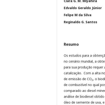
Clara G. M. Miyahira
Edvaldo Geraldo Júnior
Felipe M da Silva
Reginaldo G. Santos
Resumo
Os estudos para a obtenç
no cenário mundial, a obt
para sua produção requer 
catalização. Com a alta n
de emissão de CO
, o bio
2
de combustível no qual pos
comparado ao diesel minera
análise de biodiesel obtido
óleo de semente de uva, e