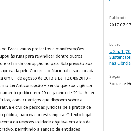
Publicado
2017-07-07
Edição
no Brasil vários protestos e manifestações
v. 2 n. 1 (
pou às ruas para reivindicar, dentre outros,
Sustentabi
nas Ciência
co e o fim da corrupção no país. Sob pressão aos
i aprovada pelo Congresso Nacional e sancionada
Seção
ica em 01 de agosto de 2013 a Lei 12.846/2013 –
Sociais e 
mo Lei Anticorrupção – sendo que sua vigência
namento jurídico em 29 de janeiro de 2014. A Lei
ítulos, com 31 artigos que dispõem sobre a
ativa e civil de pessoas jurídicas pela prática de
 pública, nacional ou estrangeira. O texto legal
acerca da responsabilidade objetiva em atos de
rativo, permitindo a sanção de entidades