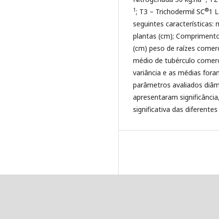
1
®
; T3 – Trichodermil SC
1 L
seguintes características: 
plantas (cm); Comprimento
(cm) peso de raízes comerc
médio de tubérculo comerc
variância e as médias for
parâmetros avaliados diâme
apresentaram significânci
significativa das diferent