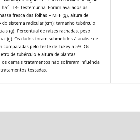
-1
. ha
; T4- Testemunha. Foram avaliados as
massa fresca das folhas – MFF (g), altura de
 do sistema radicular (cm); tamanho tubérculo
iais (g), Percentual de raízes rachadas, peso
ial (g). Os dados foram submetidos à análise de
am comparadas pelo teste de Tukey a 5%. Os
tro de tubérculo e altura de plantas
a, os demais tratamentos não sofreram influência
es tratamentos testadas.