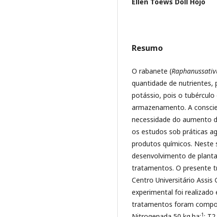
Ellen Toews Doll Hojo
Resumo
O rabanete (
Raphanussativ
quantidade de nutrientes,
potássio, pois o tubércul
armazenamento. A conscie
necessidade do aumento d
os estudos sob práticas a
produtos químicos. Neste s
desenvolvimento de planta
tratamentos. O presente t
Centro Universitário Assi
experimental foi realizad
tratamentos foram compos
-1
Nitrogenada 50 kg.ha
; T