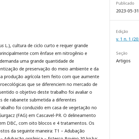
Publicado
2023-05-31
Edição
v. 1 n. 1 (
us
L.), cultura de ciclo curto e requer grande
 principalmente com ênfase em nitrogênio e
Seção
Artigos
o demanda uma grande quantidade de
ntização de preservação do meio ambiente e da
a produção agrícola tem feito com que aumente
groecológicas que se diferenciem no mercado de
entido o objetivo deste trabalho foi avaliar o
s de rabanete submetida a diferentes
rabalho foi conduzido em casa de vegetação no
s Gurgacz (FAG) em Cascavel-PR. O delineamento
o em DBC, com oito blocos e 4 tratamentos. Os
tos da seguinte maneira: T1 – Adubação
-
2 – Adubação orgânica – Esterco Bovino 30 kg.ha