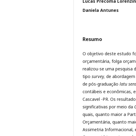
Lucas Précoma Lorenzin
Daniela Antunes
Resumo
O objetivo deste estudo foi
orçamentária, folga orçame
realizou-se uma pesquisa 
tipo
survey,
de abordagem q
de pós-graduação
latu se
contábeis e econômicas, em
Cascavel -PR. Os resultad
significativas por meio da
quais, quanto maior a Par
Orçamentária, quanto maio
Assimetria Informacional, 