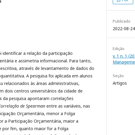
i
Publicado
2022-08-24
Edição
 identificar a relação da participação
v. 1 n. 1 (
ntária e assimetria informacional. Para tanto,
Manageme
descritiva, através de levantamento de dados do
uantitativa. A pesquisa foi aplicada em alunos
Seção
Artigos
nsu
relacionados às áreas administrativas,
 dois centros universitários da cidade de
os da pesquisa apontaram correlações
Correlação de Spearman
entre as variáveis, nas
ticipação Orçamentária, menor a Folga
r a Participação Orçamentária, maior a
e por fim, quanto maior for a Folga