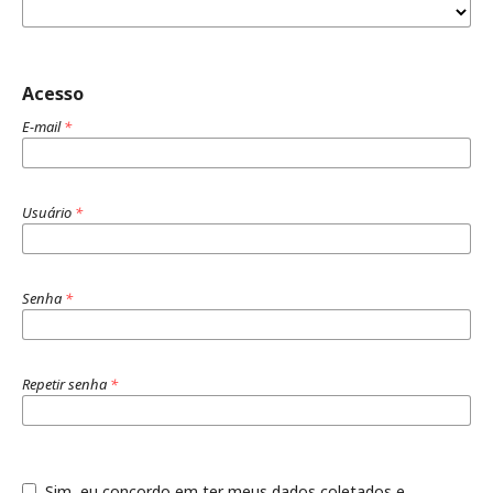
Acesso
E-mail
*
Usuário
*
Senha
*
Repetir senha
*
Sim, eu concordo em ter meus dados coletados e