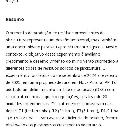
mays L.
Resumo
O aumento da produção de resíduos provenientes da
piscicultura representa um desafio ambiental, mas também
uma oportunidade para seu aproveitamento agrícola. Neste
contexto, o objetivo deste experimento é avaliar o
crescimento e desenvolvimento do milho verão submetido a
diferentes doses de resíduos sólidos de piscicultura. O
experimento foi conduzido de setembro de 2024 a fevereiro
de 2025, em uma propriedade rural em Nova Aurora, PR. Foi
adotado um delineamento em blocos ao acaso (DBC) com
cinco tratamentos e quatro repetições, totalizando 20
unidades experimentais. Os tratamentos consistiram nas
-1
-1
-
doses: T1 (testemunha), T2 (3 t ha
), T3 (6 t ha
), T4 (9 t ha
1
-1
) e T5 (12 t ha
). Para avaliar a eficiência do resíduo, foram
observados os parâmetros crescimento vegetativo,