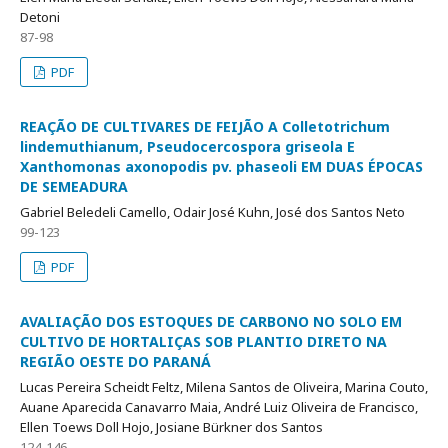
Detoni
87-98
PDF
REAÇÃO DE CULTIVARES DE FEIJÃO A Colletotrichum
lindemuthianum, Pseudocercospora griseola E
Xanthomonas axonopodis pv. phaseoli EM DUAS ÉPOCAS
DE SEMEADURA
Gabriel Beledeli Camello, Odair José Kuhn, José dos Santos Neto
99-123
PDF
AVALIAÇÃO DOS ESTOQUES DE CARBONO NO SOLO EM
CULTIVO DE HORTALIÇAS SOB PLANTIO DIRETO NA
REGIÃO OESTE DO PARANÁ
Lucas Pereira Scheidt Feltz, Milena Santos de Oliveira, Marina Couto,
Auane Aparecida Canavarro Maia, André Luiz Oliveira de Francisco,
Ellen Toews Doll Hojo, Josiane Bürkner dos Santos
124-146