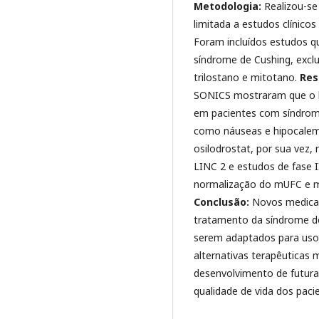
Metodologia:
Realizou-se
limitada a estudos clínico
Foram incluídos estudos 
síndrome de Cushing, excl
trilostano e mitotano.
Res
SONICS mostraram que o l
em pacientes com síndrom
como náuseas e hipocalemi
osilodrostat, por sua vez
LINC 2 e estudos de fase I
normalização do mUFC e mel
Conclusão:
Novos medicam
tratamento da síndrome d
serem adaptados para uso 
alternativas terapêuticas
desenvolvimento de futura
qualidade de vida dos paci