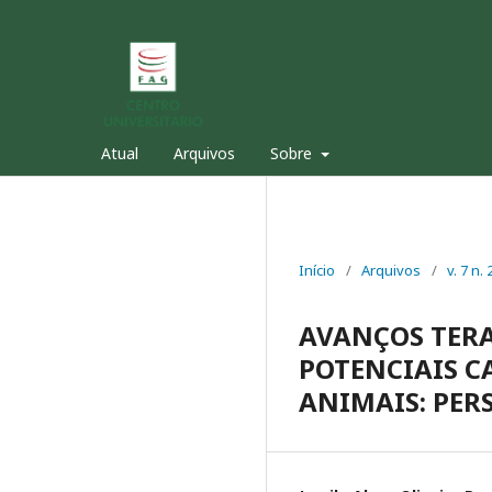
Atual
Arquivos
Sobre
Início
/
Arquivos
/
v. 7 n.
AVANÇOS TER
POTENCIAIS 
ANIMAIS: PER