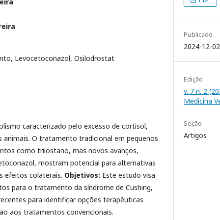
eira
reira
Publicado
2024-12-02
to, Levocetoconazol, Osilodrostat
Edição
v. 7 n. 2 (2
Medicina V
Seção
olismo caracterizado pelo excesso de cortisol,
Artigos
 animais. O tratamento tradicional em pequenos
ntos como trilostano, mas novos avanços,
etoconazol, mostram potencial para alternativas
 efeitos colaterais.
Objetivos:
Este estudo visa
tos para o tratamento da síndrome de Cushing,
 recentes para identificar opções terapêuticas
o aos tratamentos convencionais.