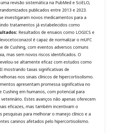
 uma revisão sistemática na PubMed e SciELO,
s randomizados publicados entre 2013 e 2023.
que investigaram novos medicamentos para a
uindo tratamentos já estabelecidos como
ultados:
Resultados de ensaios como LOGICS e
evocetoconazol é capaz de normalizar o mUFC
e de Cushing, com eventos adversos comuns
a, mas sem novos riscos identificados. O
, revelou-se altamente eficaz com estudos como
II mostrando taxas significativas de
horias nos sinais clínicos de hipercortisolismo.
entos apresentam promessa significativa no
e Cushing em humanos, com potencial para
veterinário. Estes avanços não apenas oferecem
 mais eficazes, mas também incentivam o
s pesquisas para melhorar o manejo clínico e a
entes caninos afetados pelo hipercortisolismo.