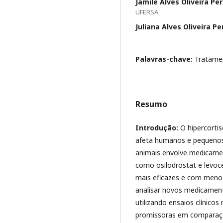
Jamile Alves Oliveira Per
UFERSA
Juliana Alves Oliveira Pe
Palavras-chave:
Tratamen
Resumo
Introdução:
O hipercortis
afeta humanos e pequenos
animais envolve medicame
como osilodrostat e levoc
mais eficazes e com menos
analisar novos medicamen
utilizando ensaios clínicos
promissoras em comparaçã