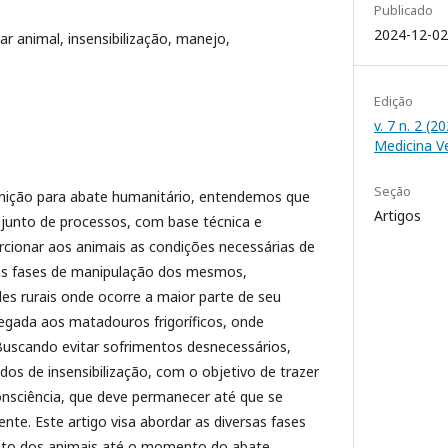
Publicado
2024-12-02
r animal, insensibilização, manejo,
Edição
v. 7 n. 2 (2
Medicina V
Seção
nição para abate humanitário, entendemos que
Artigos
onjunto de processos, com base técnica e
orcionar aos animais as condições necessárias de
as fases de manipulação dos mesmos,
s rurais onde ocorre a maior parte de seu
egada aos matadouros frigoríficos, onde
Buscando evitar sofrimentos desnecessários,
os de insensibilização, com o objetivo de trazer
onsciência, que deve permanecer até que se
nte. Este artigo visa abordar as diversas fases
to dos animais até o momento do abate,