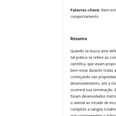
Palavras-chave:
Bem-esta
comportamento
Resumo
Quando se busca uma defi
tal prática se refere ao c
científica, que visam prop
bem-estar durante todas 
começando nas propriedade
desenvolvimento, até a ch
ocorrerá sua terminação. 
foram desenvolvidos métod
o animal ao estado de inc
complete a sangria totalme
que compreendem o trânsi