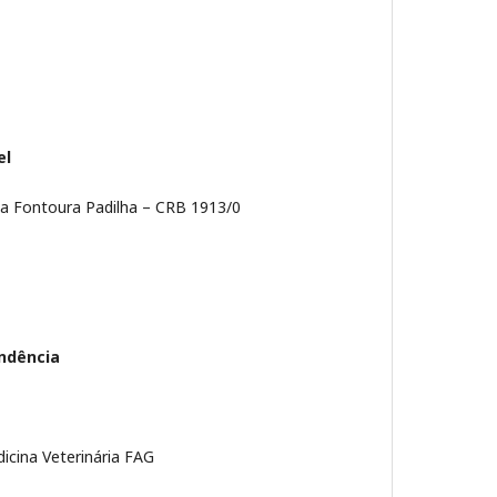
el
 da Fontoura Padilha – CRB 1913/0
ndência
dicina Veterinária FAG