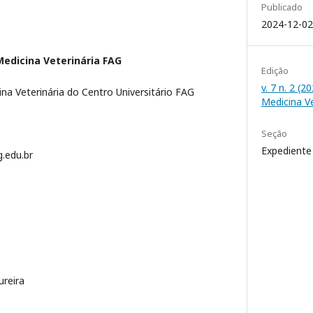
Publicado
2024-12-02
Medicina Veterinária FAG
Edição
v. 7 n. 2 (2
ina Veterinária do Centro Universitário FAG
Medicina V
Seção
Expediente
g.edu.br
reira