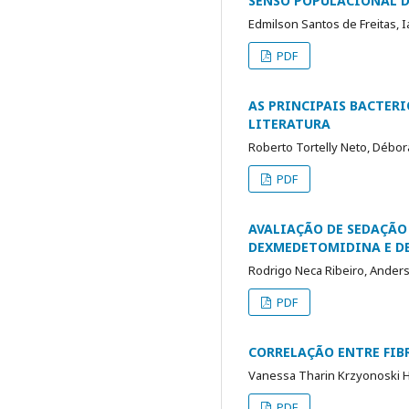
SENSO POPULACIONAL D
Edmilson Santos de Freitas, I
PDF
AS PRINCIPAIS BACTERI
LITERATURA
Roberto Tortelly Neto, Débo
PDF
AVALIAÇÃO DE SEDAÇÃO
DEXMEDETOMIDINA E D
Rodrigo Neca Ribeiro, Anders
PDF
CORRELAÇÃO ENTRE FIB
Vanessa Tharin Krzyonoski Ho
PDF