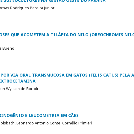
E SUINOCULTORES NA REGIÃO OESTE DO PARANÁ
arbas Rodrigues Pereira Junior
OSES QUE ACOMETEM A TILÁPIA DO NILO (OREOCHROMIS NILO
ra Bueno
 POR VIA ORAL TRANSMUCOSA EM GATOS (FELIS CATUS) PELA 
EXTROCETAMINA
on Wylliam de Bortoli
RINOGÊNIO E LEUCOMETRIA EM CÃES
lsbach, Leonardo Antonio Conte, Cornélio Primieri