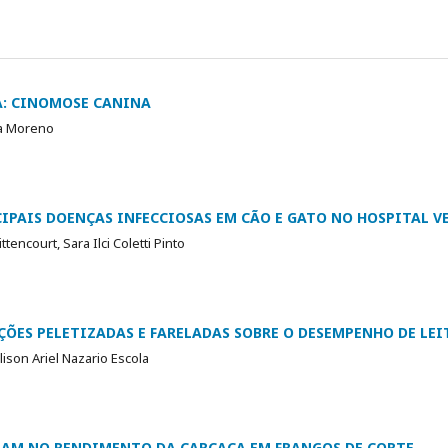
A: CINOMOSE CANINA
la Moreno
CIPAIS DOENÇAS INFECCIOSAS EM CÃO E GATO NO HOSPITAL V
tencourt, Sara Ilci Coletti Pinto
ÕES PELETIZADAS E FARELADAS SOBRE O DESEMPENHO DE LEIT
ison Ariel Nazario Escola
IAM NO RENDIMENTO DA CARCAÇA EM FRANGOS DE CORTE