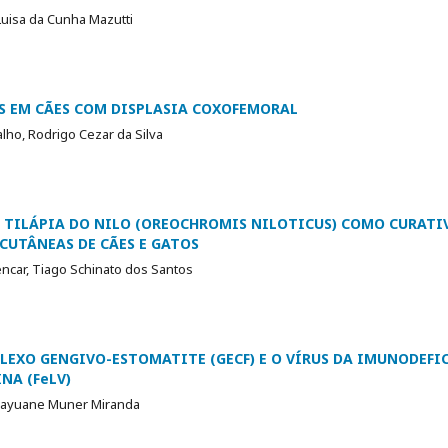
uisa da Cunha Mazutti
S EM CÃES COM DISPLASIA COXOFEMORAL
ho, Rodrigo Cezar da Silva
A TILÁPIA DO NILO (OREOCHROMIS NILOTICUS) COMO CURATI
CUTÂNEAS DE CÃES E GATOS
ncar, Tiago Schinato dos Santos
EXO GENGIVO-ESTOMATITE (GECF) E O VÍRUS DA IMUNODEFICI
NA (FeLV)
 Kayuane Muner Miranda