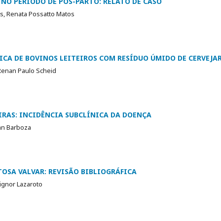
 NO PERÍODO DE PÓS-PARTO: RELATO DE CASO
s, Renata Possatto Matos
CA DE BOVINOS LEITEIROS COM RESÍDUO ÚMIDO DE CERVEJAR
 Renan Paulo Scheid
IRAS: INCIDÊNCIA SUBCLÍNICA DA DOENÇA
tian Barboza
SA VALVAR: REVISÃO BIBLIOGRÁFICA
ignor Lazaroto