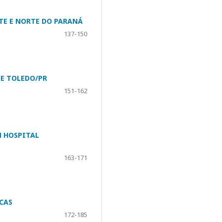
STE E NORTE DO PARANÁ
137-150
E TOLEDO/PR
151-162
M HOSPITAL
163-171
CAS
172-185