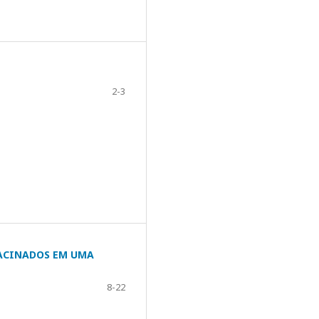
2-3
VACINADOS EM UMA
8-22