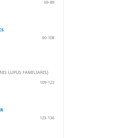
69-89
ES
90-108
S LUPUS FAMILIARIS)
109-122
PR
123-136