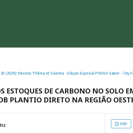
. 2E (2025): Revista Thêma et Scientia - Edição Especial Prêmio Saber - City
S ESTOQUES DE CARBONO NO SOLO E
OB PLANTIO DIRETO NA REGIÃO OEST
PDF
ltz