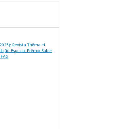
 (2025): Revista Thêma et
Edição Especial Prêmio Saber
m FAG