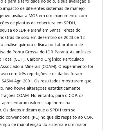
 para a fertilidade do solo, e sua avaliação é
o impacto de diferentes sistemas de manejo.
jetivo avaliar a MOS em um experimento com
ações de plantas de cobertura em SPDH,
esquisa do IDR-Paraná em Santa Tereza do
mostras de solo em dezembro de 2023 de 12
a análise química e física no Laboratório de
isa de Ponta Grossa do IDR-Paraná. As análises
o Total (COT), Carbono Orgânico Particulado
Associado a Minerais (COAM). O experimento foi
caso com três repetições e os dados foram
e SASM-Agri-2001. Os resultados mostraram que,
o, não houve alterações estatisticamente
as frações COAM. No entanto, para o COP, os
 apresentaram valores superiores na
m. Os dados indicam que o SPDH tem se
io convencional (PC) no que diz respeito ao COP,
tempo de manutenção do sistema e um maior