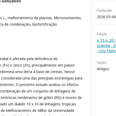
o Gonçalves
Publicado
2026-03-06
 L., melhoramento de plantas, Micronutrientes,
ica de combinação, biofortificação
Edição
v. 15 n. 2E
Scientia - 
- City Far
ial é afetada pela deficiência de
Seção
 (Fe) e zinco (Zn), principalmente em países
Artigos
edomina uma dieta à base de cereais. Nesse
é considerada uma das principais estratégias para
rientes. O presente estudo avaliou os efeitos
 combinação de um conjunto de linhagens de
acterísticas rendimento de grãos (RG) e teores de
iado um dialelo 10 x 10 de linhagens tropicais
 de Melhoramento de Milho da Universidade