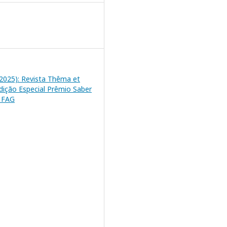
 (2025): Revista Thêma et
Edição Especial Prêmio Saber
m FAG