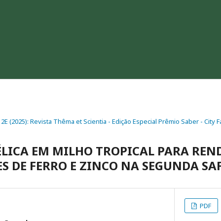
. 2E (2025): Revista Thêma et Scientia - Edição Especial Prêmio Saber - City
ÉLICA EM MILHO TROPICAL PARA RE
ES DE FERRO E ZINCO NA SEGUNDA SA
PDF