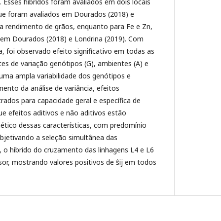
 Esses híbridos foram avaliados em dois locais
ue foram avaliados em Dourados (2018) e
ra rendimento de grãos, enquanto para Fe e Zn,
s em Dourados (2018) e Londrina (2019). Com
a, foi observado efeito significativo em todas as
ntes de variação genótipos (G), ambientes (A) e
 uma ampla variabilidade dos genótipos e
nto da análise de variância, efeitos
trados para capacidade geral e específica de
 efeitos aditivos e não aditivos estão
ético dessas características, com predomínio
Objetivando a seleção simultânea das
n, o híbrido do cruzamento das linhagens L4 e L6
or, mostrando valores positivos de ŝij em todos