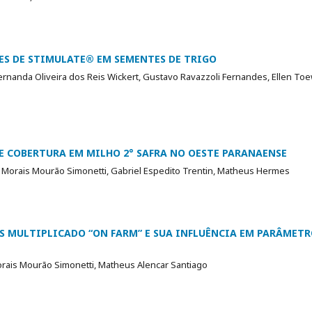
SES DE STIMULATE® EM SEMENTES DE TRIGO
ernanda Oliveira dos Reis Wickert, Gustavo Ravazzoli Fernandes, Ellen Toe
E COBERTURA EM MILHO 2° SAFRA NO OESTE PARANAENSE
 Morais Mourão Simonetti, Gabriel Espedito Trentin, Matheus Hermes
AS MULTIPLICADO “ON FARM” E SUA INFLUÊNCIA EM PARÂMET
orais Mourão Simonetti, Matheus Alencar Santiago